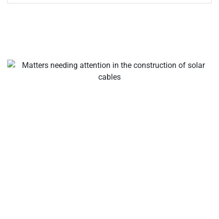
Tu ldeal fabricantes de cables y conectores solares,
conectores de ramas solares, conectores de cables solares,
conectores impermeables, cajas de conexiones solares,
proveedores de cables solares, proveedores de
herramientas para instalación solar.
Sobre la empresa
Un fabricante internacional líder de cables solares,