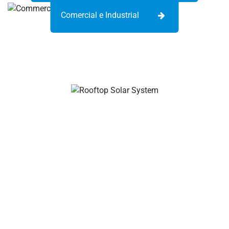
Comercial e Industrial
Tu ldeal fabricantes de cables y conectores solares,
conectores de ramas solares, conectores de cables solares,
conectores impermeables, cajas de conexiones solares,
proveedores de cables solares, proveedores de
herramientas para instalación solar.
Sobre la empresa