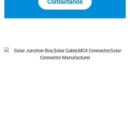
Contáctanos
Tu ldeal fabricantes de cables y conectores solares,
conectores de ramas solares, conectores de cables solares,
conectores impermeables, cajas de conexiones solares,
proveedores de cables solares, proveedores de
herramientas para instalación solar.
Sobre la empresa