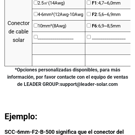
2.5
㎡
(14Awg)
F1
:4,7~6,0mm
4-6mm²(12Awg-10Awg
F2
:5,6~6,9mm
Conector
10mm²(8Awg)
F6
:6,9~8,5mm
de cable
_________________
________________
solar
*Opciones personalizadas disponibles, para más
información, por favor contacte con el equipo de ventas
de LEADER GROUP:
support@leader-solar.com
Ejemplo:
SCC-6mm-F2-B-500 significa que el conector del