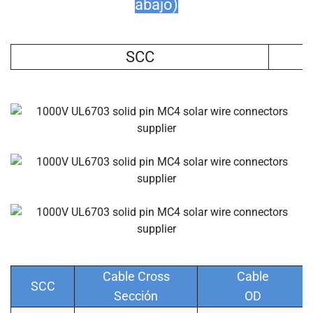
abajo)
SCC
Cable Cross
Cable
SCC
Sección
OD