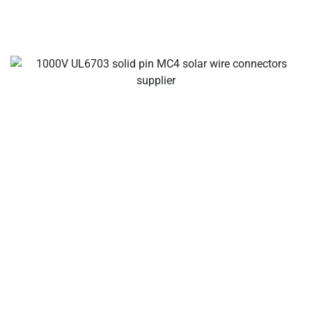
Tu ldeal fabricantes de cables y conectores solares,
conectores de ramas solares, conectores de cables solares,
conectores impermeables, cajas de conexiones solares,
proveedores de cables solares, proveedores de
herramientas para instalación solar.
Sobre la empresa
Un fabricante internacional líder de cables solares,
conectores solares, cajas de conexiones solares,
soluciones de conexión de cableado solar y fusibles en